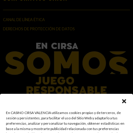
CANAL DE LÍNEA ÉTICA
DERECHOS DE PROTECCIÓN DE DATOS
En el Grupo CIRSA promovemos una actitud responsable hacia el juego,
En CASINO CIRSA VALENCIA utilizamos cookies propias y de terceros, de
garantizando un entorno seguro y transparente para nuestros clientes y
sesión y persistentes, para facilitar el uso del Sitio Web y adaptarlo a tus
facilitamos medidas e información para que el juego sea siempre diversión y
preferencias, analizar y personalizar tu navegación, obtener estadísticas en
entretenimiento, sin utilizarse como vía para afrontar problemas económicos
base a la misma y mostrarte publicidad relacionada con tus preferencias
o emocionales. El acceso está prohibido a menores de 18 años y a las