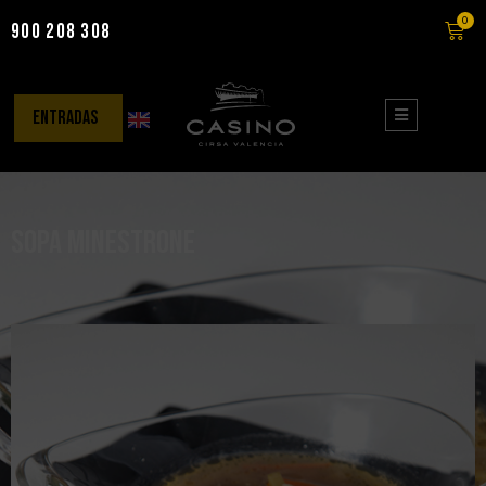
0
900 208 308
Saltar
al
contenido
entradas
Sopa minestrone