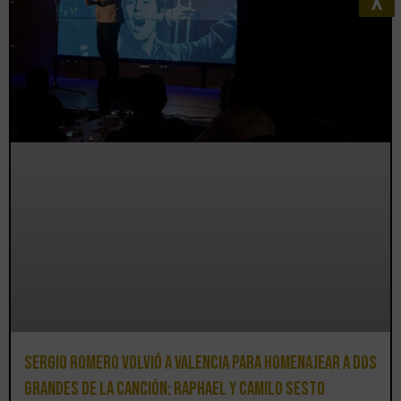
Sergio Romero volvió a Valencia para homenajear a dos
grandes de la canción: Raphael y Camilo Sesto