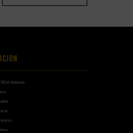
ación
CIRSA Valencia
ceso
sable
arse
osotros
okies