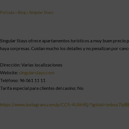
Portada
»
Blog
»
Singular Stays
Singular Stays ofrece apartamentos turísticos a muy buen precio p
haya sorpresas. Cuidan mucho los detalles y no penalizan por canc
Dirección: Varias localizaciones
Website:
singularstays.com
Teléfono: 96 061 11 11
Tarifa especial para clientes del casino: No
https://www.instagram.com/p/CC5-4UiiHRj/?igshid=znbso7iy8