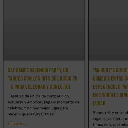
Gay Games Valencia Party, un
“An Idiot’s Guide
tardeo con los hits del DISCO 70
comedia entre c
´S para celebrar y conectar
espectáculo par
entender el vin
Después de un día de competición,
esfuerzo y emoción, llega el momento de
lugar
celebrar. Y no hay mejor lugar para
Beber, reír y entend
hacerlo que la Gay Games
lugar Hay experienc
LEER MÁS »
forma en la que mir