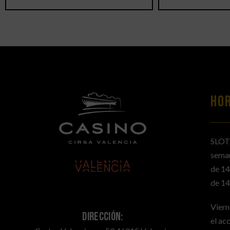
HO
SLOT
sema
de 14
de 14
Viern
Dirección:
el ac