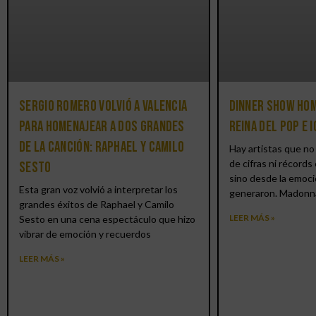
Sergio Romero volvió a Valencia
Dinner Show hom
para homenajear a dos grandes
reina del pop e 
de la canción: Raphael y Camilo
Hay artistas que no 
de cifras ni récords 
Sesto
sino desde la emoci
Esta gran voz volvió a interpretar los
generaron. Madonn
grandes éxitos de Raphael y Camilo
LEER MÁS »
Sesto en una cena espectáculo que hizo
vibrar de emoción y recuerdos
LEER MÁS »