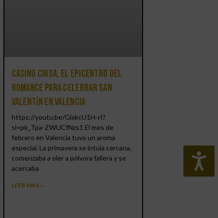
Casino CIRSA, el epicentro del
romance para celebrar San
Valentín en Valencia
https://youtu.be/GlxkcU1H-rI?
si=pk_Tpa-ZWUCfNzs1 El mes de
febrero en Valencia tuvo un aroma
especial. La primavera se intuía cercana,
comenzaba a oler a pólvora fallera y se
acercaba
LEER MÁS »