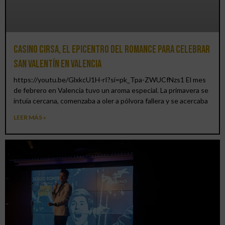
Casino CIRSA, el epicentro del romance para celebrar
San Valentín en Valencia
https://youtu.be/GlxkcU1H-rI?si=pk_Tpa-ZWUCfNzs1 El mes
de febrero en Valencia tuvo un aroma especial. La primavera se
intuía cercana, comenzaba a oler a pólvora fallera y se acercaba
LEER MÁS »