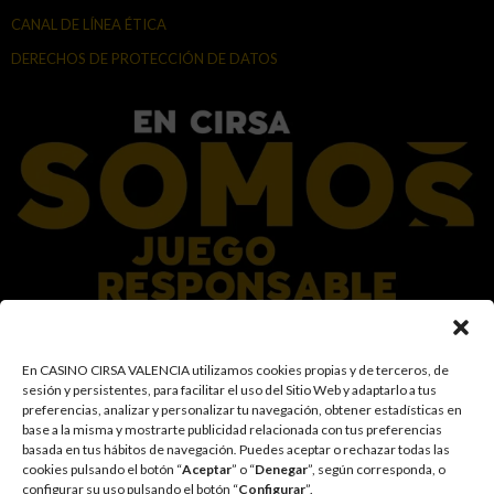
CANAL DE LÍNEA ÉTICA
DERECHOS DE PROTECCIÓN DE DATOS
En el Grupo CIRSA promovemos una actitud responsable hacia el juego,
En CASINO CIRSA VALENCIA utilizamos cookies propias y de terceros, de
garantizando un entorno seguro y transparente para nuestros clientes y
sesión y persistentes, para facilitar el uso del Sitio Web y adaptarlo a tus
facilitamos medidas e información para que el juego sea siempre diversión y
preferencias, analizar y personalizar tu navegación, obtener estadísticas en
entretenimiento, sin utilizarse como vía para afrontar problemas económicos
base a la misma y mostrarte publicidad relacionada con tus preferencias
o emocionales. El acceso está prohibido a menores de 18 años y a las
basada en tus hábitos de navegación
.
Puedes aceptar o rechazar todas las
personas con acceso restringido conforme a los registros de prohibición y/o
cookies pulsando el botón “
Aceptar
” o “
Denegar
”, según corresponda, o
autoexclusión que resulten aplicables. También trabajamos para reforzar una
configurar su uso pulsando el botón “
Configurar
”.