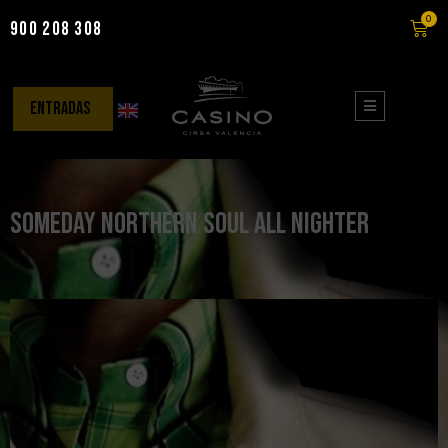
0
900 208 308
Saltar
al
contenido
entradas
Someday Northern Soul All Nighter