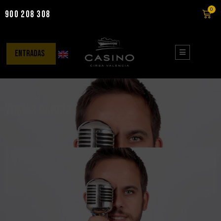
0
900 208 308
Saltar
al
contenido
entradas
Tomas García