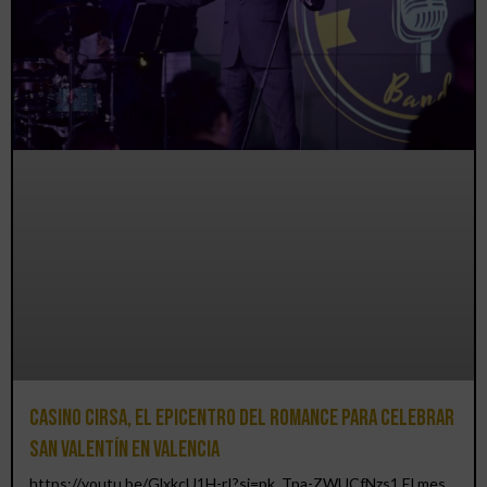
Casino CIRSA, el epicentro del romance para celebrar
San Valentín en Valencia
https://youtu.be/GlxkcU1H-rI?si=pk_Tpa-ZWUCfNzs1 El mes