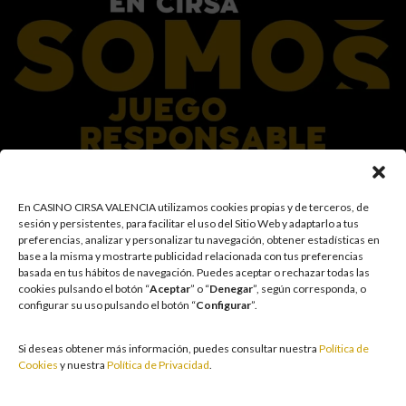
En el Grupo CIRSA promovemos una actitud responsable hacia el juego,
En CASINO CIRSA VALENCIA utilizamos cookies propias y de terceros, de
garantizando un entorno seguro y transparente para nuestros clientes y
sesión y persistentes, para facilitar el uso del Sitio Web y adaptarlo a tus
facilitamos medidas e información para que el juego sea siempre diversión y
preferencias, analizar y personalizar tu navegación, obtener estadísticas en
entretenimiento, sin utilizarse como vía para afrontar problemas económicos
base a la misma y mostrarte publicidad relacionada con tus preferencias
o emocionales. El acceso está prohibido a menores de 18 años y a las
basada en tus hábitos de navegación
.
Puedes aceptar o rechazar todas las
personas con acceso restringido conforme a los registros de prohibición y/o
cookies pulsando el botón “
Aceptar
” o “
Denegar
”, según corresponda, o
autoexclusión que resulten aplicables. También trabajamos para reforzar una
configurar su uso pulsando el botón “
Configurar
”.
cultura de prevención y concienciación sobre los posibles trastornos
asociados al juego, fomentando una participación racional y sensata acorde a
las circunstancias individuales. Asimismo, desarrollamos y mejoramos de
Si deseas obtener más información, puedes consultar nuestra
Política de
forma continuada nuestra Cultura de Juego Responsable mediante la
Cookies
y nuestra
Política de Privacidad
.
actualización periódica de la Política y la Norma, un plan de comunicación
transversal, la formación a empleados, la publicidad responsable, la