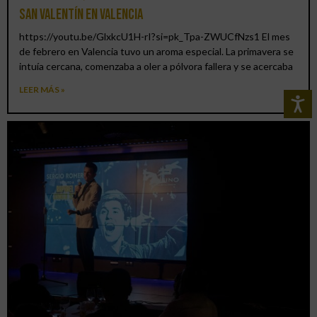
San Valentín en Valencia
https://youtu.be/GlxkcU1H-rI?si=pk_Tpa-ZWUCfNzs1 El mes
de febrero en Valencia tuvo un aroma especial. La primavera se
intuía cercana, comenzaba a oler a pólvora fallera y se acercaba
LEER MÁS »