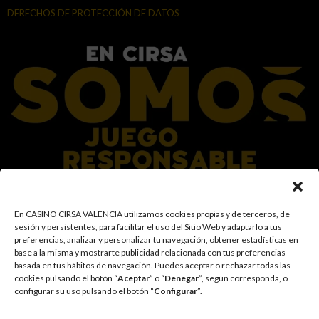
DERECHOS DE PROTECCIÓN DE DATOS
En el Grupo CIRSA promovemos una actitud responsable hacia el juego,
En CASINO CIRSA VALENCIA utilizamos cookies propias y de terceros, de
garantizando un entorno seguro y transparente para nuestros clientes y
sesión y persistentes, para facilitar el uso del Sitio Web y adaptarlo a tus
facilitamos medidas e información para que el juego sea siempre diversión y
preferencias, analizar y personalizar tu navegación, obtener estadísticas en
entretenimiento, sin utilizarse como vía para afrontar problemas económicos
base a la misma y mostrarte publicidad relacionada con tus preferencias
o emocionales. El acceso está prohibido a menores de 18 años y a las
basada en tus hábitos de navegación
.
Puedes aceptar o rechazar todas las
personas con acceso restringido conforme a los registros de prohibición y/o
cookies pulsando el botón “
Aceptar
” o “
Denegar
”, según corresponda, o
autoexclusión que resulten aplicables. También trabajamos para reforzar una
configurar su uso pulsando el botón “
Configurar
”.
cultura de prevención y concienciación sobre los posibles trastornos
asociados al juego, fomentando una participación racional y sensata acorde a