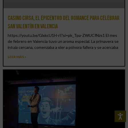
Casino CIRSA, el epicentro del romance para celebrar
San Valentín en Valencia
https://youtu.be/GlxkcU1H-rI?si=pk_Tpa-ZWUCfNzs1 El mes
de febrero en Valencia tuvo un aroma especial. La primavera se
intuía cercana, comenzaba a oler a pólvora fallera y se acercaba
LEER MÁS »