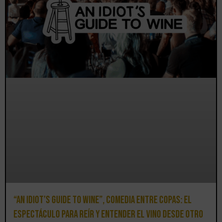
“An Idiot’s Guide to Wine”, comedia entre copas: el
espectáculo para reír y entender el vino desde otro