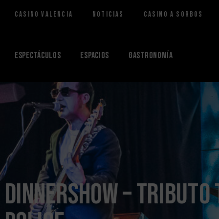
Casino Valencia
Noticias
Casino a Sorbos
Saltar
al
contenido
Espectáculos
Espacios
Gastronomía
DinnerShow – Tributo 