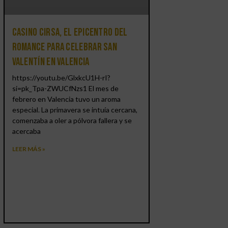
Casino CIRSA, el epicentro del
romance para celebrar San
Valentín en Valencia
https://youtu.be/GlxkcU1H-rI?
si=pk_Tpa-ZWUCfNzs1 El mes de
febrero en Valencia tuvo un aroma
especial. La primavera se intuía cercana,
comenzaba a oler a pólvora fallera y se
acercaba
LEER MÁS »