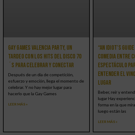
Gay Games Valencia Party, un
“An Idiot’s Guide
tardeo con los hits del DISCO 70
comedia entre c
´S para celebrar y conectar
espectáculo par
entender el vin
Después de un día de competición,
esfuerzo y emoción, llega el momento de
lugar
celebrar. Y no hay mejor lugar para
Beber, reír y entend
hacerlo que la Gay Games
lugar Hay experienc
LEER MÁS »
forma en la que mir
luego están las
LEER MÁS »