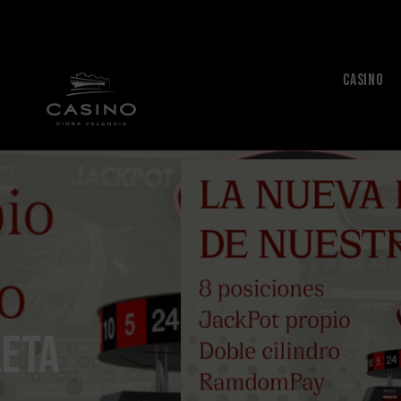
CASINO
leta