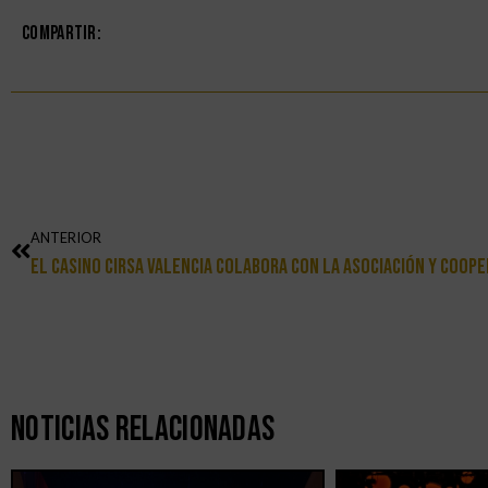
Compartir:
ANTERIOR
El Casino Cirsa Valencia Colabora Con La Asociación Y Coope
Noticias Relacionadas