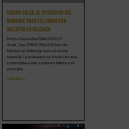
Casino CIRSA, el epicentro del
romance para celebrar San
Valentín en Valencia
https://youtu.be/GlxkcU1H-rI?
si=pk_Tpa-ZWUCfNzs1 El mes de
febrero en Valencia tuvo un aroma
especial. La primavera se intuía cercana,
comenzaba a oler a pólvora fallera y se
acercaba
LEER MÁS »