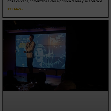
intuía cercana, comenzaba a oler a pólvora fallera y se acercaba
LEER MÁS »