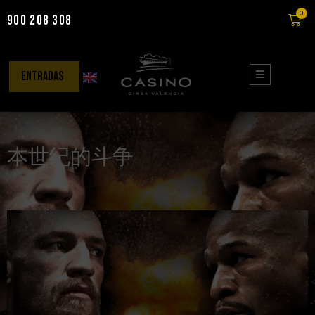
0
900 208 308
Saltar
al
contenido
entradas
本世纪的斗争