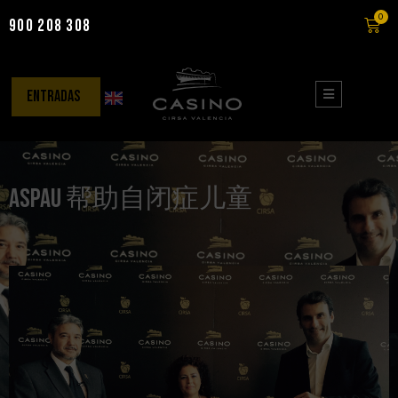
0
900 208 308
Saltar
al
contenido
entradas
ASPAU 帮助自闭​​症儿童