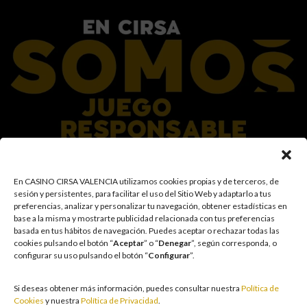
En el Grupo CIRSA promovemos una actitud responsable hacia el juego,
En CASINO CIRSA VALENCIA utilizamos cookies propias y de terceros, de
garantizando un entorno seguro y transparente para nuestros clientes y
sesión y persistentes, para facilitar el uso del Sitio Web y adaptarlo a tus
facilitamos medidas e información para que el juego sea siempre diversión y
preferencias, analizar y personalizar tu navegación, obtener estadísticas en
entretenimiento, sin utilizarse como vía para afrontar problemas económicos
base a la misma y mostrarte publicidad relacionada con tus preferencias
o emocionales. El acceso está prohibido a menores de 18 años y a las
basada en tus hábitos de navegación
.
Puedes aceptar o rechazar todas las
personas con acceso restringido conforme a los registros de prohibición y/o
cookies pulsando el botón “
Aceptar
” o “
Denegar
”, según corresponda, o
autoexclusión que resulten aplicables. También trabajamos para reforzar una
configurar su uso pulsando el botón “
Configurar
”.
cultura de prevención y concienciación sobre los posibles trastornos
asociados al juego, fomentando una participación racional y sensata acorde a
las circunstancias individuales. Asimismo, desarrollamos y mejoramos de
Si deseas obtener más información, puedes consultar nuestra
Política de
forma continuada nuestra Cultura de Juego Responsable mediante la
Cookies
y nuestra
Política de Privacidad
.