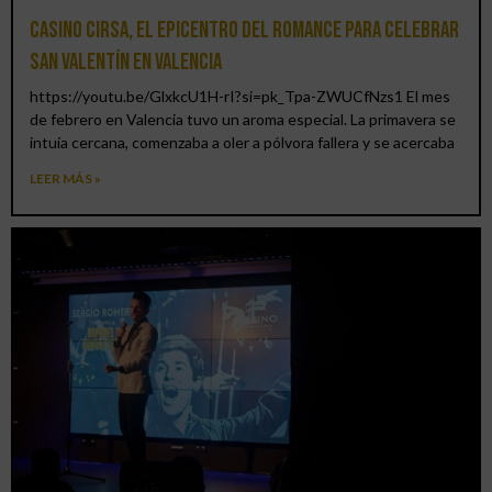
Casino CIRSA, el epicentro del romance para celebrar
San Valentín en Valencia
https://youtu.be/GlxkcU1H-rI?si=pk_Tpa-ZWUCfNzs1 El mes
de febrero en Valencia tuvo un aroma especial. La primavera se
intuía cercana, comenzaba a oler a pólvora fallera y se acercaba
LEER MÁS »